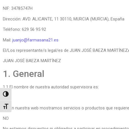
NIF: 34785747H
Dirección: AVD. ALICANTE, 11 30110, MURCIA (MURCIA), España
Teléfono: 629 56 95 92
Mail:
juanjo@farmasana21.es
El/Los representante/s legal/es de
JUAN JOSÉ BAEZA MARTÍNEZ
JUAN JOSÉ BAEZA MARTÍNEZ
1. General
1.1 El nombre de nuestra autoridad supervisora es:
Alternar alto contraste
NO
Alternar tamaño de letra
1.2 En nuestra web mostramos servicios o productos que requieren 
NO
No estamos dispuestos ni obligados a participar en procedimientos