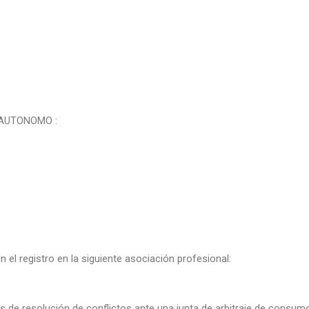
AUTONOMO :
el registro en la siguiente asociación profesional:
 de resolución de conflictos ante una junta de arbitraje de consum