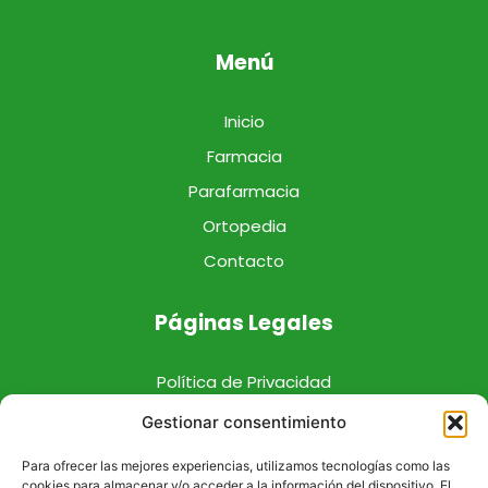
Menú
Inicio
Farmacia
Parafarmacia
Ortopedia
Contacto
Páginas Legales
Política de Privacidad
Política de Cookies
Gestionar consentimiento
Aviso Legal
Para ofrecer las mejores experiencias, utilizamos tecnologías como las
cookies para almacenar y/o acceder a la información del dispositivo. El