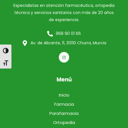
Especialistas en atención farmacéutica, ortopedia
técnica y servicios sanitarios con más de 20 años
de experiencia.
968 90 01 66
Av. de Alicante, 11, 30110 Churra, Murcia
Alternar alto contraste
Alternar tamaño de letra
Menú
Inicio
Farmacia
Parafarmacia
Ortopedia